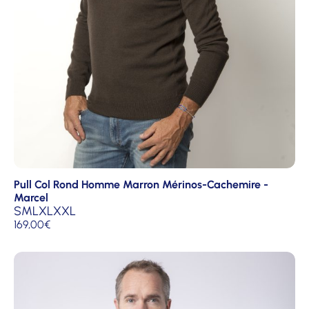
Pull Col Rond Homme Marron Mérinos-Cachemire -
Marcel
S
M
L
XL
XXL
169,00
€