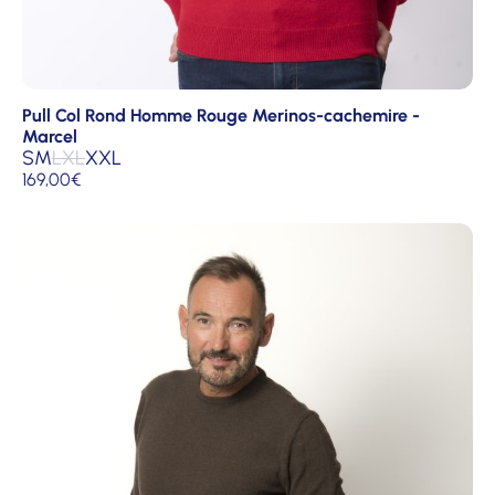
Pull Col Rond Homme Rouge Merinos-cachemire -
Marcel
S
M
L
XL
XXL
169,00
€