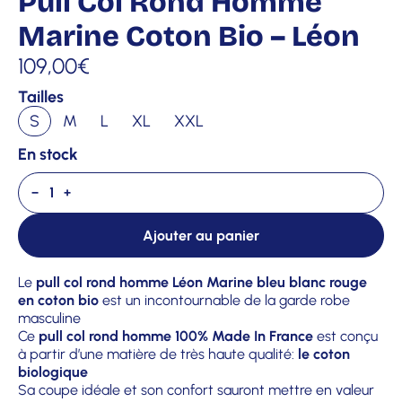
Pull Col Rond Homme
Marine Coton Bio – Léon
109,00
€
Tailles
S
M
L
XL
XXL
En stock
−
+
Ajouter au panier
Le
pull col rond homme Léon Marine bleu blanc rouge
en coton bio
est un incontournable de la garde robe
masculine
Ce
pull col rond homme 100% Made In France
est conçu
à partir d’une matière de très haute qualité:
le coton
biologique
Sa coupe idéale et son confort sauront mettre en valeur