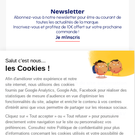
Newsletter
Abonnez-vous à notre newsletter pour être au courant de
toutes les actualités de la marque.
Inscrivez-vous et profitez de 10€ offert sur votre prochaine
commande !
Je m'inscris
Plan du site
Information
La marque
s légales
CGV
Nos Pulls
Le Pull Français
Mentions
Homme
Marque de vêtements made
légales
Nos Pulls
in France
Contact SAV
Femme
236 Chemin Martin – 42153
Questions
Riorges
fréquentes
07 82 71 59 93