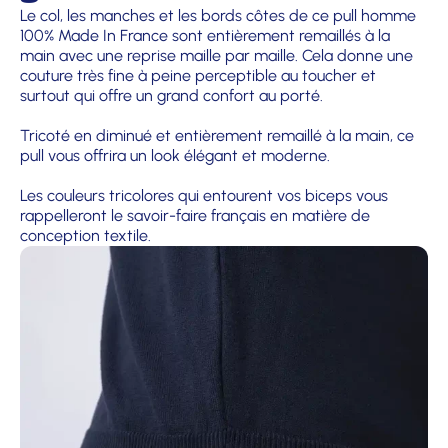
Le col, les manches et les bords côtes de ce pull homme
100% Made In France sont entièrement remaillés à la
main avec une reprise maille par maille. Cela donne une
couture très fine à peine perceptible au toucher et
surtout qui offre un grand confort au porté.
Tricoté en diminué et entièrement remaillé à la main, ce
pull vous offrira un look élégant et moderne.
Les couleurs tricolores qui entourent vos biceps vous
rappelleront le savoir-faire français en matière de
conception textile.