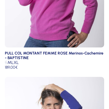
PULL COL MONTANT FEMME ROSE Merinos-Cachemire
- BAPTISTINE
S
M
L
XL
189,00
€