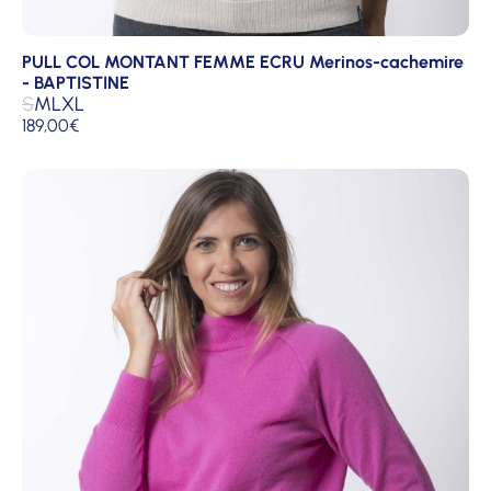
PULL COL MONTANT FEMME ECRU Merinos-cachemire
- BAPTISTINE
S
M
L
XL
189,00
€