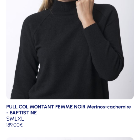
PULL COL MONTANT FEMME NOIR Merinos-cachemire
- BAPTISTINE
S
M
L
XL
189,00
€