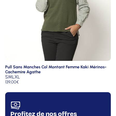
Pull Sans Manches Col Montant Femme Kaki Mérinos-
Cachemire Agathe
S
M
L
XL
139,00
€
Profitez de nos offres