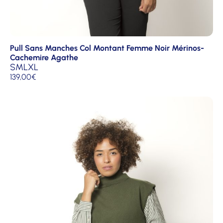
Pull Sans Manches Col Montant Femme Noir Mérinos-
Cachemire Agathe
S
M
L
XL
139,00
€