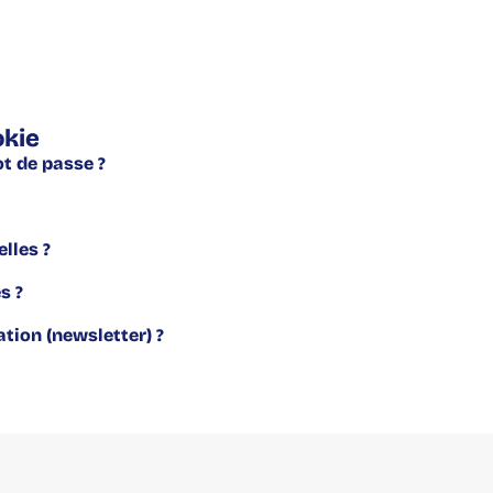
okie
t de passe ?
lles ?
s ?
tion (newsletter) ?