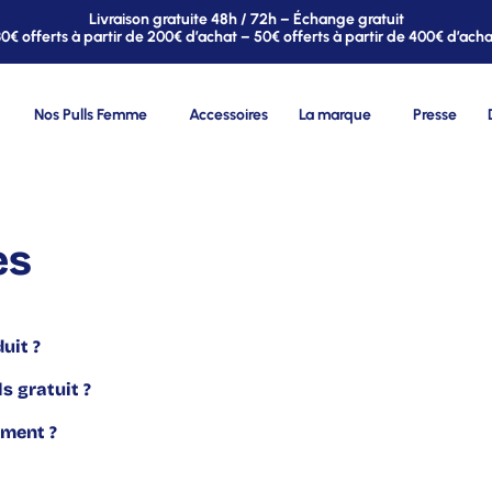
Livraison gratuite 48h / 72h – Échange gratuit
30€ offerts à partir de 200€ d’achat – 50€ offerts à partir de 400€ d’acha
Nos Pulls Femme
Accessoires
La marque
Presse
es
uit ?
s gratuit ?
ement ?