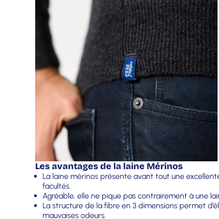
Les avantages de la laine Mérinos
La laine mérinos présente avant tout une excellente
facultés.
Agréable, elle ne pique pas contrairement à une lai
La structure de la fibre en 3 dimensions permet d’é
mauvaises odeurs.