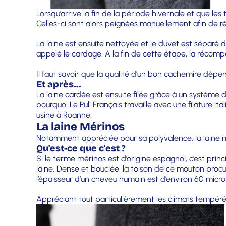
Lorsqu’arrive la fin de la période hivernale et que l
Celles-ci sont alors peignées manuellement afin de r
La laine est ensuite nettoyée et le duvet est séparé d
appelé le cardage. A la fin de cette étape, la réco
Il faut savoir que la qualité d’un bon cachemire dépen
Et après...
La laine cardée est ensuite filée grâce à un système 
pourquoi Le Pull Français travaille avec une filature i
usine à Roanne.
La laine Mérinos
Notamment appréciée pour sa polyvalence, la laine m
Qu'est-ce que c'est ?
Si le terme mérinos est d’origine espagnol, c’est prin
laine. Dense et bouclée, la toison de ce mouton proc
l’épaisseur d’un cheveu humain est d’environ 60 micro
Appréciant tout particulièrement les climats tempéré