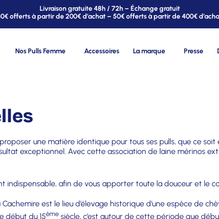
Livraison gratuite 48h / 72h – Échange gratuit
30€ offerts à partir de 200€ d’achat – 50€ offerts à partir de 400€ d’acha
Nos Pulls Femme
Accessoires
La marque
Presse
lles
e proposer une matière identique pour tous ses pulls, que ce s
ltat exceptionnel. Avec cette association de laine mérinos extr
nt indispensable, afin de vous apporter toute la douceur et le c
 du Cachemire est le lieu d’élevage historique d’une espèce de chè
ème
 le début du 15
siècle, c’est autour de cette période que début