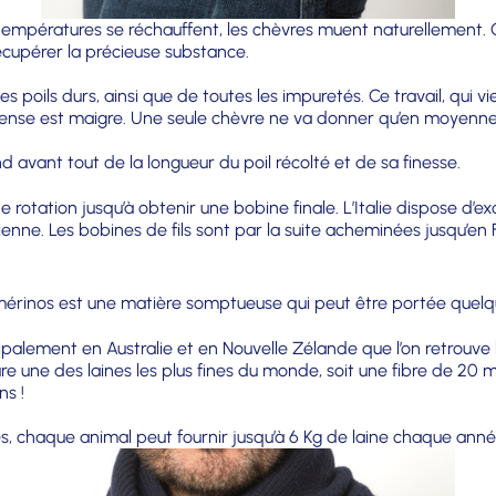
es températures se réchauffent, les chèvres muent naturellement.
écupérer la précieuse substance.
es poils durs, ainsi que de toutes les impuretés. Ce travail, qui 
mpense est maigre. Une seule chèvre ne va donner qu’en moyenne
d avant tout de la longueur du poil récolté et de sa finesse.
de rotation jusqu’à obtenir une bobine finale. L’Italie dispose d
talienne. Les bobines de fils sont par la suite acheminées jusqu’
érinos est une matière somptueuse qui peut être portée quelque
cipalement en Australie et en Nouvelle Zélande que l’on retrouve
ure une des laines les plus fines du monde, soit une fibre de 2
ns !
s, chaque animal peut fournir jusqu’à 6 Kg de laine chaque anné