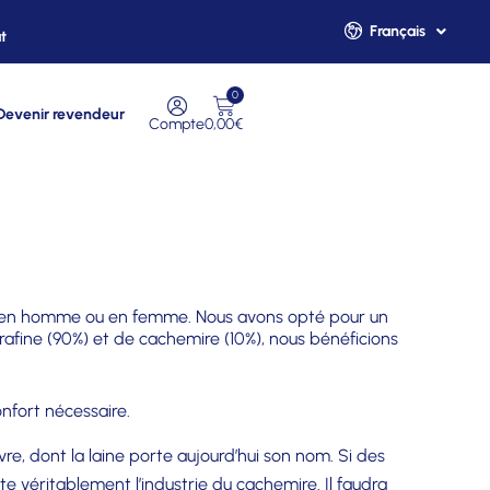
Français
t
English
0
Devenir revendeur
Compte
0,00
€
oit en homme ou en femme. Nous avons opté pour un
afine (90%) et de cachemire (10%), nous bénéficions
onfort nécessaire.
vre, dont la laine porte aujourd’hui son nom. Si des
e véritablement l’industrie du cachemire. Il faudra