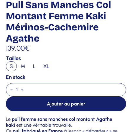
Pull Sans Manches Col
Montant Femme Kaki
Mérinos-Cachemire
Agathe
139,00
€
Tailles
S
M
L
XL
En stock
−
+
Ajouter au panier
Le
pull femme sans manches col montant Agathe
kaki
est une véritable trouvaille.
Ce
pull
fabriqué en France
à l’esprit « débardeur » se