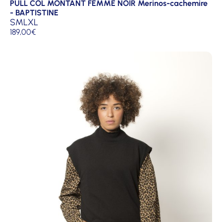
PULL COL MONTANT FEMME NOIR Merinos-cachemire
- BAPTISTINE
S
M
L
XL
189,00
€