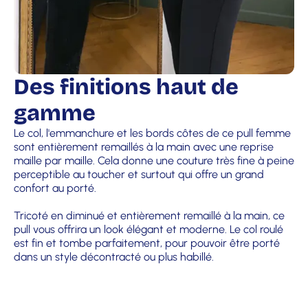
Des finitions haut de
gamme
Le col, l'emmanchure et les bords côtes de ce pull femme
sont entièrement remaillés à la main avec une reprise
maille par maille. Cela donne une couture très fine à peine
perceptible au toucher et surtout qui offre un grand
confort au porté.
Tricoté en diminué et entièrement remaillé à la main, ce
pull vous offrira un look élégant et moderne. Le col roulé
est fin et tombe parfaitement, pour pouvoir être porté
dans un style décontracté ou plus habillé.