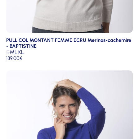
PULL COL MONTANT FEMME ECRU Merinos-cachemire
- BAPTISTINE
S
M
L
XL
189,00
€