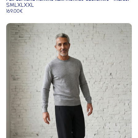
S
M
L
XL
XXL
169,00
€