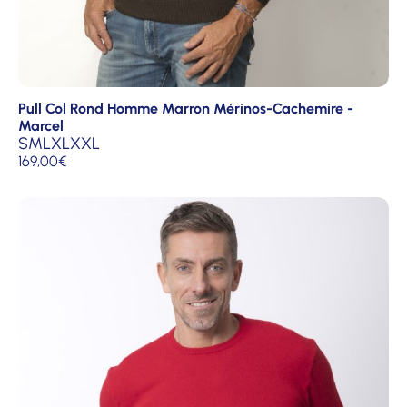
Pull Col Rond Homme Marron Mérinos-Cachemire -
Marcel
S
M
L
XL
XXL
169,00
€