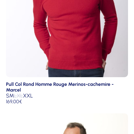
Pull Col Rond Homme Rouge Merinos-cachemire -
Marcel
S
M
L
XL
XXL
169,00
€