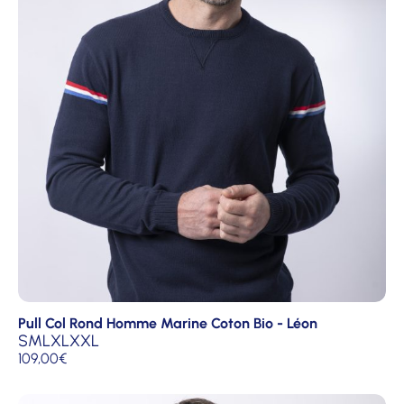
Pull Col Rond Homme Marine Coton Bio - Léon
S
M
L
XL
XXL
109,00
€