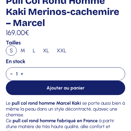
Pull Col Rond Homme
Kaki Merinos-cachemire
– Marcel
169,00
€
Tailles
S
M
L
XL
XXL
En stock
−
+
Ajouter au panier
Le
pull col rond homme Marcel Kaki
se porte aussi bien à
même la peau dans un style décontracté, qu’avec une
chemise.
Ce
pull col rond homme fabriqué en France
à partir
d’une matière de très haute qualité, allie confort et