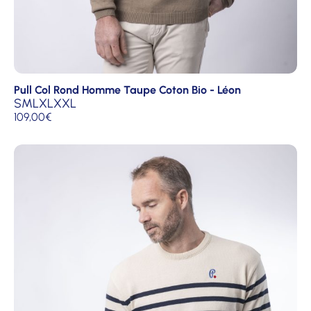
Pull Col Rond Homme Taupe Coton Bio - Léon
S
M
L
XL
XXL
109,00
€