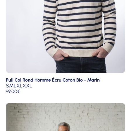
Pull Col Rond Homme Écru Coton Bio - Marin
S
M
L
XL
XXL
99,00
€