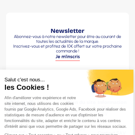
Newsletter
Abonnez-vous à notre newsletter pour être au courant de
toutes les actualités de la marque.
Inscrivez-vous et profitez de 10€ offert sur votre prochaine
commande !
Je m'inscris
Plan du site
Information
La marque
s légales
CGV
Nos Pulls
Le Pull Français
Mentions
Homme
Marque de vêtements made
légales
Nos Pulls
in France
Contact SAV
Femme