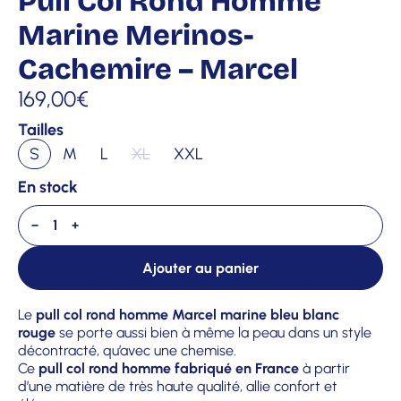
Pull Col Rond Homme
Marine Merinos-
Cachemire – Marcel
169,00
€
Tailles
S
M
L
XL
XXL
En stock
−
+
Ajouter au panier
Le
pull col rond homme Marcel marine bleu blanc
rouge
se porte aussi bien à même la peau dans un style
décontracté, qu’avec une chemise.
Ce
pull col rond homme fabriqué en France
à partir
d’une matière de très haute qualité, allie confort et