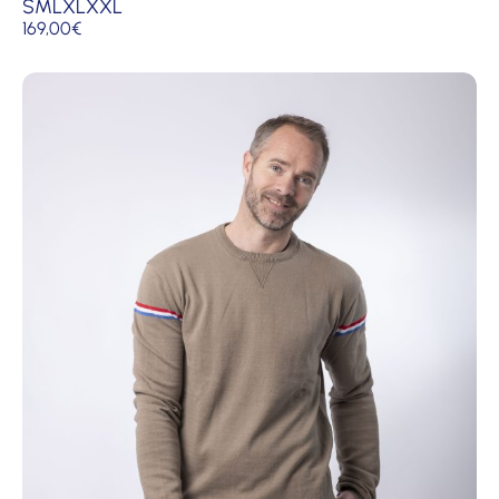
S
M
L
XL
XXL
169,00
€