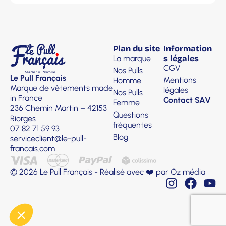
Plan du site
Information
La marque
s légales
CGV
Nos Pulls
Le Pull Français
Mentions
Homme
Marque de vêtements made
légales
Nos Pulls
in France
Contact SAV
Femme
236 Chemin Martin – 42153
Questions
Riorges
fréquentes
07 82 71 59 93
Blog
serviceclient@le-pull-
francais.com
© 2026 Le Pull Français - Réalisé avec ❤️ par
Oz média