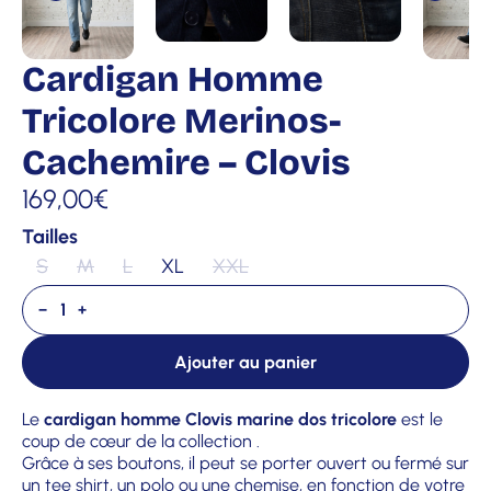
Cardigan Homme
Tricolore Merinos-
Cachemire – Clovis
169,00
€
Tailles
S
M
L
XL
XXL
−
+
Ajouter au panier
Le
cardigan homme Clovis marine dos tricolore
est le
coup de cœur de la collection .
Grâce à ses boutons, il peut se porter ouvert ou fermé sur
un tee shirt, un polo ou une chemise, en fonction de votre