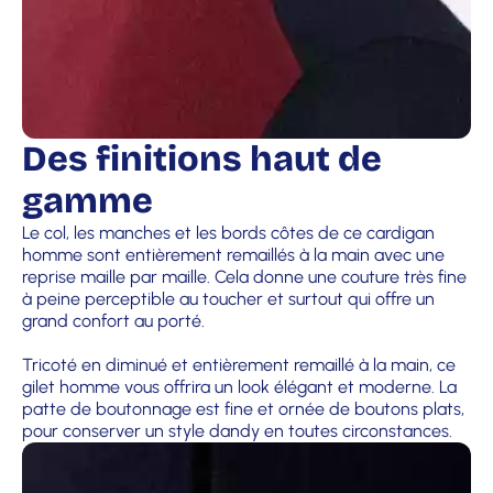
Des finitions haut de
gamme
Le col, les manches et les bords côtes de ce cardigan
homme sont entièrement remaillés à la main avec une
reprise maille par maille. Cela donne une couture très fine
à peine perceptible au toucher et surtout qui offre un
grand confort au porté.
Tricoté en diminué et entièrement remaillé à la main, ce
gilet homme vous offrira un look élégant et moderne. La
patte de boutonnage est fine et ornée de boutons plats,
pour conserver un style dandy en toutes circonstances.