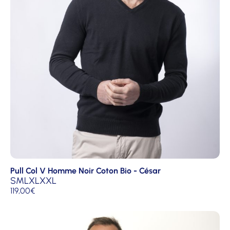
Pull Col V Homme Noir Coton Bio - César
S
M
L
XL
XXL
119,00
€