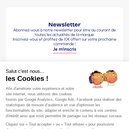
Newsletter
Abonnez-vous à notre newsletter pour être au courant de
toutes les actualités de la marque.
Inscrivez-vous et profitez de 10€ offert sur votre prochaine
commande !
Je m'inscris
Plan du site
Information
La marque
s légales
CGV
Nos Pulls
Le Pull Français
Mentions
Homme
Marque de vêtements made
légales
Nos Pulls
in France
Contact SAV
Femme
236 Chemin Martin – 42153