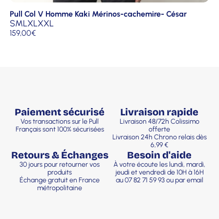
Pull Col V Homme Kaki Mérinos-cachemire- César
S
M
L
XL
XXL
159,00
€
Paiement sécurisé
Livraison rapide
Vos transactions sur le Pull
Livraison 48/72h Colissimo
Français sont 100% sécurisées
offerte
Livraison 24h Chrono relais dès
6,99 €
Retours & Échanges
Besoin d'aide
30 jours pour retourner vos
À votre écoute les lundi, mardi,
produits
jeudi et vendredi de 10H à 16H
Échange gratuit en France
au 07 82 71 59 93 ou par email
métropolitaine