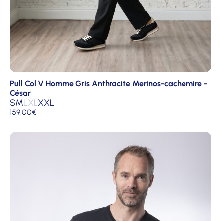
Pull Col V Homme Gris Anthracite Merinos-cachemire -
César
S
M
L
XL
XXL
159,00
€