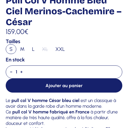
Pull Col V Homme Bleu
Ciel Merinos-Cachemire –
César
159,00
€
Tailles
S
M
L
XL
XXL
En stock
−
+
Ajouter au panier
Le
pull col V homme César bleu ciel
est un classique à
avoir dans la garde robe d’un homme moderne.
Ce
pull col V homme fabriqué en France
à partir d’une
matière de très haute qualité, offre à la fois chaleur,
douceur et confort.