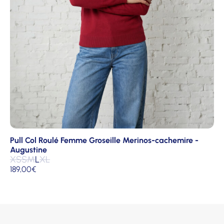
Pull Col Roulé Femme Groseille Merinos-cachemire -
Augustine
XS
S
M
L
XL
189,00
€