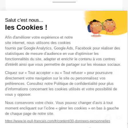
Plan du site
Information
La marque
s légales
CGV
Nos Pulls
Le Pull Français
Mentions
Homme
Marque de vêtements made
légales
Nos Pulls
in France
Contact SAV
Femme
236 Chemin Martin – 42153
Questions
Riorges
fréquentes
07 82 71 59 93
Blog
serviceclient@le-pull-
francais.com
© 2026 Le Pull Français - Réalisé avec ❤️ par
Oz média