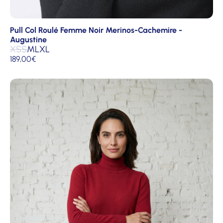
Pull Col Roulé Femme Noir Merinos-Cachemire -
Augustine
XS
S
M
L
XL
189,00
€