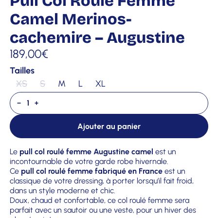
Pull Col Roulé Femme
Camel Merinos-
cachemire – Augustine
189,00
€
Tailles
XS
S
M
L
XL
−
+
Ajouter au panier
Le
pull col roulé femme Augustine camel
est un
incontournable de votre garde robe hivernale.
Ce
pull col roulé
femme fabriqué en France
est un
classique de votre dressing, à porter lorsqu’il fait froid,
dans un style moderne et chic.
Doux, chaud et confortable, ce col roulé femme sera
parfait avec un sautoir ou une veste, pour un hiver des