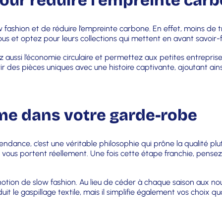
our réduire l’empreinte car
w fashion et de réduire l’empreinte carbone. En effet, moins de 
s et optez pour leurs collections qui mettent en avant savoir-f
z aussi l’économie circulaire et permettez aux petites entrepr
rir des pièces uniques avec une histoire captivante, ajoutant a
sme dans votre garde-robe
ndance, c’est une véritable philosophie qui prône la qualité plut
es vous portent réellement. Une fois cette étape franchie, pensez
notion de slow fashion. Au lieu de céder à chaque saison aux n
 le gaspillage textile, mais il simplifie également vos choix quo