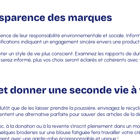
ansparence des marques
nce de leur responsabilité environnementale et sociale. Inform
tifications indiquant un engagement sincère envers une product
ter un style de vie plus conscient. Examinez les rapports de dur
serez informé, plus vos choix seront éclairés et cohérents avec 
 et donner une seconde vie 
lutôt que de les laisser prendre la poussière, envisagez le recy
ntent une alternative parfaite pour sauver des articles de la 
c, à la donation ou à la revente s’inscrit pleinement dans un m
ques broderies sur une blouse fatiguée fera travailler votre cré
ement avec une garde-robe écoresponsable et unique !