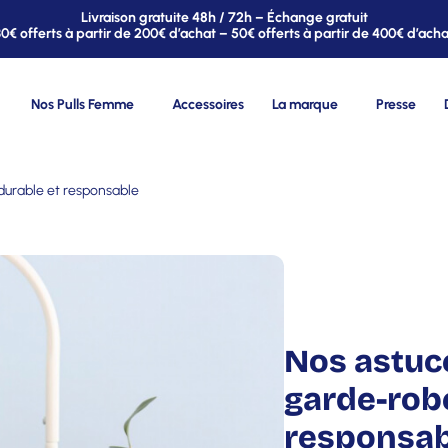
Livraison gratuite 48h / 72h – Échange gratuit
30€ offerts à partir de 200€ d’achat – 50€ offerts à partir de 400€ d’acha
Nos Pulls Femme
Accessoires
La marque
Presse
durable et responsable
Nos astuc
garde-rob
responsab