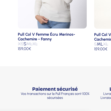
Pull Col V Femme Écru Merinos-
Pull Col
Cachemire - Fanny
Cachemir
XS
S
M
L
XL
S
M
L
XL
159,00
€
159,00
€
Paiement sécurisé
Vos transactions sur le Pull Français sont 100%
Livra
sécurisées
Livrai