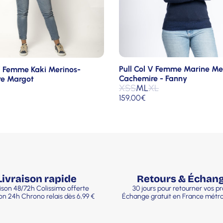
Pull Col V Femme Marine Me
 V Femme Kaki Merinos-
Cachemire - Fanny
e Margot
XS
S
M
L
XL
159,00
€
Livraison rapide
Retours & Échan
ison 48/72h Colissimo offerte
30 jours pour retourner vos pr
son 24h Chrono relais dès 6,99 €
Échange gratuit en France métro