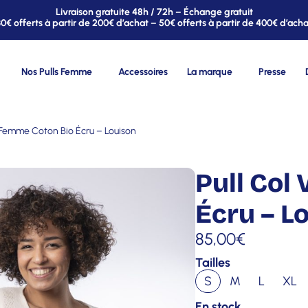
Livraison gratuite 48h / 72h – Échange gratuit
30€ offerts à partir de 200€ d’achat – 50€ offerts à partir de 400€ d’acha
Nos Pulls Femme
Accessoires
La marque
Presse
V Femme Coton Bio Écru – Louison
Pull Col
Écru – L
85,00
€
Tailles
S
M
L
XL
En stock