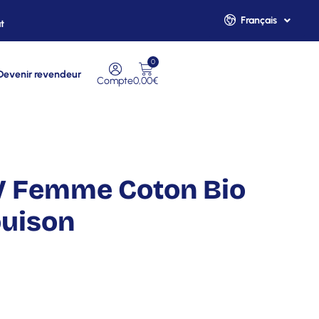
Français
t
English
0
Devenir revendeur
Compte
0,00
€
 V Femme Coton Bio
ouison