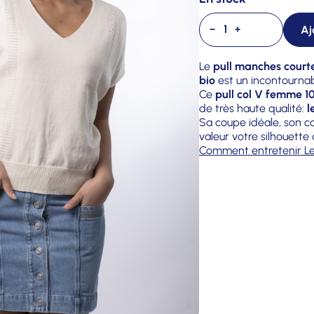
Aj
−
+
Le
pull manches courte
bio
est un incontourna
Ce
pull col V femme 1
de très haute qualité:
l
Sa coupe idéale, son c
valeur votre silhouett
Comment entretenir Le 